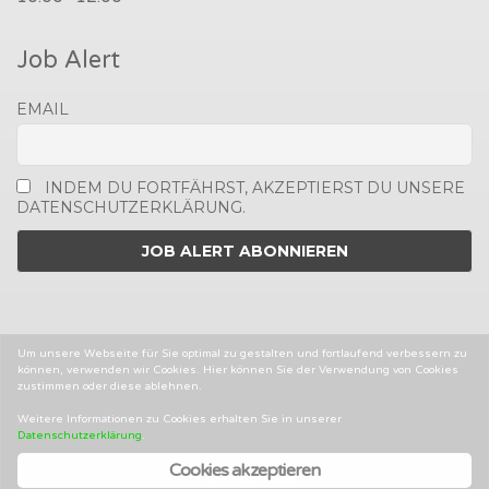
Job Alert
EMAIL
INDEM DU FORTFÄHRST, AKZEPTIERST DU UNSERE
DATENSCHUTZERKLÄRUNG.
Um unsere Webseite für Sie optimal zu gestalten und fortlaufend verbessern zu
können, verwenden wir Cookies. Hier können Sie der Verwendung von Cookies
zustimmen oder diese ablehnen.
2014-2025 © MEDIENJOBS.AT
DATENSCHUTZ
IMPRESSUM
AGBS
Weitere Informationen zu Cookies erhalten Sie in unserer
Datenschutzerklärung
.
Cookies akzeptieren
Facebook
Twitter
Linked