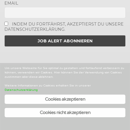
EMAIL
INDEM DU FORTFÄHRST, AKZEPTIERST DU UNSERE
DATENSCHUTZERKLÄRUNG.
Um unsere Webseite für Sie optimal zu gestalten und fortlaufend verbessern zu
können, verwenden wir Cookies. Hier können Sie der Verwendung von Cookies
zustimmen oder diese ablehnen.
2014-2025 © MEDIENJOBS.AT
DATENSCHUTZ
IMPRESSUM
AGBS
Weitere Informationen zu Cookies erhalten Sie in unserer
Datenschutzerklärung
.
Cookies akzeptieren
Facebook
Twitter
Linked
In
Cookies nicht akzeptieren
Back
to