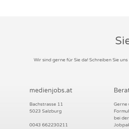
Si
Wir sind gerne für Sie da! Schreiben Sie un
medienjobs.at
Bera
Bachstrasse 11
Gerne u
5023 Salzburg
Formul
bei de
0043 662230211
Jobpak