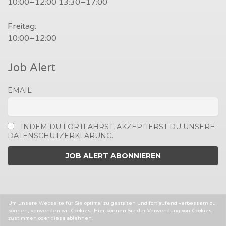
10:00–12:00 13:30–17:00
Freitag:
10:00–12:00
Job Alert
EMAIL
INDEM DU FORTFÄHRST, AKZEPTIERST DU UNSERE
DATENSCHUTZERKLÄRUNG.
Um unsere Webseite für Sie optimal zu gestalten und fortlaufend verbessern zu
können, verwenden wir Cookies. Hier können Sie der Verwendung von Cookies
zustimmen oder diese ablehnen.
2014-2025 © MEDIENJOBS.AT
DATENSCHUTZ
IMPRESSUM