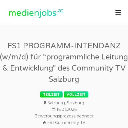
medienjobs.at
Me
FS1 PROGRAMM-INTENDANZ
(w/m/d) für “programmliche Leitung
& Entwicklung” des Community TV
Salzburg
TEILZEIT
VOLLZEIT
Salzburg, Salzburg
16.01.2026
Bewerbungsprozess beendet
FS1 Community TV