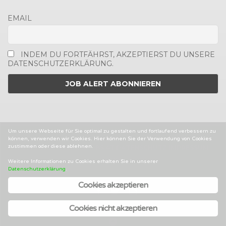
EMAIL
INDEM DU FORTFÄHRST, AKZEPTIERST DU UNSERE
DATENSCHUTZERKLÄRUNG.
Um unsere Webseite für Sie optimal zu gestalten und fortlaufend verbessern zu
können, verwenden wir Cookies. Hier können Sie der Verwendung von Cookies
zustimmen oder diese ablehnen.
2014-2025 © MEDIENJOBS.AT
DATENSCHUTZ
IMPRESSUM
AGBS
Weitere Informationen zu Cookies erhalten Sie in unserer
Datenschutzerklärung
.
Cookies akzeptieren
Facebook
Twitter
Linked
In
Cookies nicht akzeptieren
Back