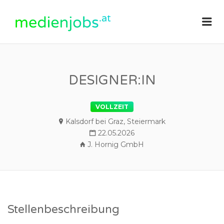
medienjobs.at
Me
DESIGNER:IN
VOLLZEIT
Kalsdorf bei Graz, Steiermark
22.05.2026
J. Hornig GmbH
Stellenbeschreibung