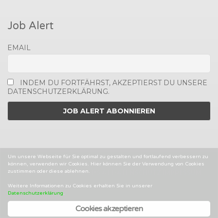
Job Alert
EMAIL
INDEM DU FORTFÄHRST, AKZEPTIERST DU UNSERE
DATENSCHUTZERKLÄRUNG.
Um unsere Webseite für Sie optimal zu gestalten und fortlaufend verbessern zu
können, verwenden wir Cookies. Hier können Sie der Verwendung von Cookies
zustimmen oder diese ablehnen.
2014-2025 © MEDIENJOBS.AT
DATENSCHUTZ
IMPRESSUM
AGBS
Weitere Informationen zu Cookies erhalten Sie in unserer
Datenschutzerklärung
.
Cookies akzeptieren
Facebook
Twitter
Linked