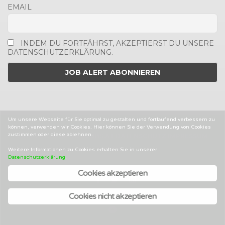
EMAIL
INDEM DU FORTFÄHRST, AKZEPTIERST DU UNSERE
DATENSCHUTZERKLÄRUNG.
Um unsere Webseite für Sie optimal zu gestalten und fortlaufend verbessern zu
können, verwenden wir Cookies. Hier können Sie der Verwendung von Cookies
zustimmen oder diese ablehnen.
2014-2025 © MEDIENJOBS.AT
DATENSCHUTZ
IMPRESSUM
AGBS
Weitere Informationen zu Cookies erhalten Sie in unserer
Datenschutzerklärung
.
Cookies akzeptieren
Facebook
Twitter
Linked
In
Cookies nicht akzeptieren
Back