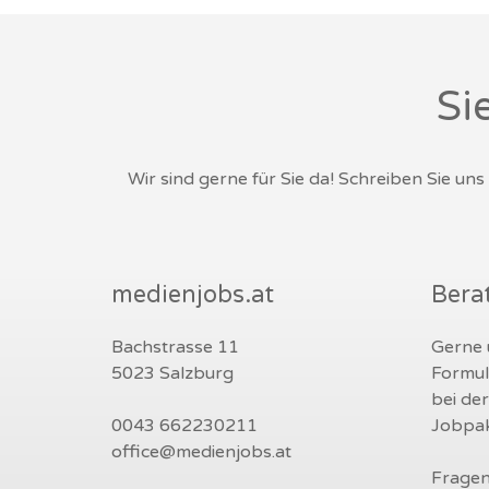
Si
Wir sind gerne für Sie da! Schreiben Sie un
medienjobs.at
Bera
Bachstrasse 11
Gerne u
5023 Salzburg
Formul
bei de
0043 662230211
Jobpak
office@medienjobs.at
Fragen