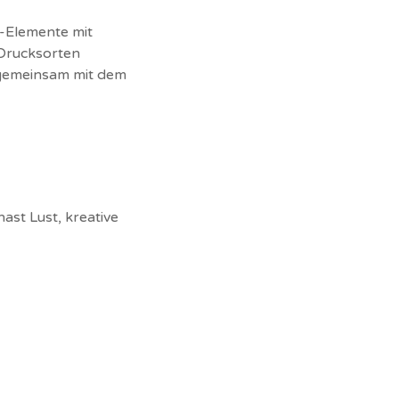
n-Elemente mit
 Drucksorten
h gemeinsam mit dem
ast Lust, kreative