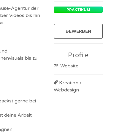
house-Agentur der
PRAKTIKUM
ber Videos bis hin
i.
BEWERBEN
 und
Profile
envisuals bis zu
Website
Kreation /
Webdesign
packst gerne bei
t deine Arbeit
agnen,