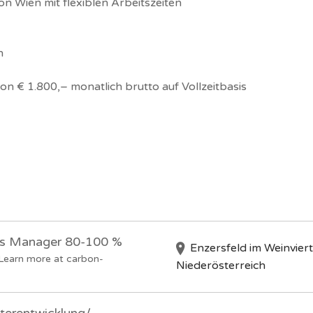
n Wien mit flexiblen Arbeitszeiten
n
on € 1.800,– monatlich brutto auf Vollzeitbasis
ns Manager 80-100 %
Enzersfeld im Weinviert
Learn more at carbon-
Niederösterreich