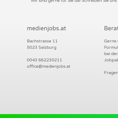
Wir sind gerne für Sie da! Schreiben Sie un
medienjobs.at
Bera
Bachstrasse 11
Gerne u
5023 Salzburg
Formul
bei de
0043 662230211
Jobpak
office@medienjobs.at
Fragen