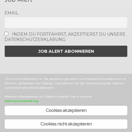
EMAIL
INDEM DU FORTFÄHRST, AKZEPTIERST DU UNSERE
DATENSCHUTZERKLÄRUNG.
Um unsere Webseite für Sie optimal zu gestalten und fortlaufend verbessern zu
können, verwenden wir Cookies. Hier können Sie der Verwendung von Cookies
zustimmen oder diese ablehnen.
2014-2025 © MEDIENJOBS.AT
DATENSCHUTZ
IMPRESSUM
AGBS
Weitere Informationen zu Cookies erhalten Sie in unserer
Datenschutzerklärung
.
Cookies akzeptieren
Facebook
Twitter
Linked
In
Cookies nicht akzeptieren