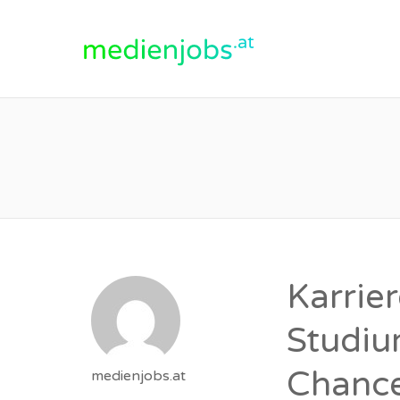
medienjobs.at
Karrie
Studiu
Chanc
medienjobs.at