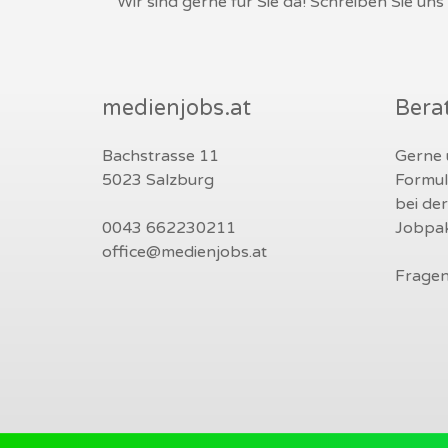
Wir sind gerne für Sie da! Schreiben Sie un
medienjobs.at
Bera
Bachstrasse 11
Gerne u
5023 Salzburg
Formul
bei de
0043 662230211
Jobpak
office@medienjobs.at
Fragen