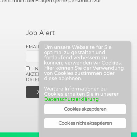
 steht Ihnen bei Fragen gerne persönlich zur
Job Alert
EMAIL
Um unsere Webseite für Sie
optimal zu gestalten und
fortlaufend verbessern zu
können, verwenden wir Cookies.
Hier können Sie der Verwendung
INDEM DU FORTFÄHRST,
von Cookies zustimmen oder
AKZEPTIERST DU UNSERE
diese ablehnen.
DATENSCHUTZERKLÄRUNG.
Weitere Informationen zu
Cookies erhalten Sie in unserer
Datenschutzerklärung
.
Cookies akzeptieren
Cookies nicht akzeptieren