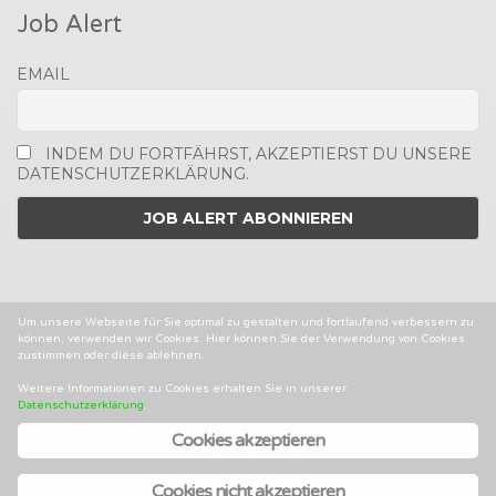
Job Alert
EMAIL
INDEM DU FORTFÄHRST, AKZEPTIERST DU UNSERE
DATENSCHUTZERKLÄRUNG.
Um unsere Webseite für Sie optimal zu gestalten und fortlaufend verbessern zu
können, verwenden wir Cookies. Hier können Sie der Verwendung von Cookies
zustimmen oder diese ablehnen.
2014-2025 © MEDIENJOBS.AT
DATENSCHUTZ
IMPRESSUM
AGBS
Weitere Informationen zu Cookies erhalten Sie in unserer
Datenschutzerklärung
.
Cookies akzeptieren
Facebook
Twitter
Linked
In
Cookies nicht akzeptieren