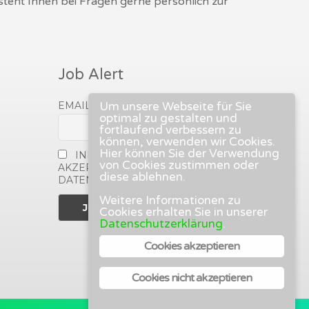
 steht Ihnen bei Fragen gerne persönlich zur
Job Alert
EMAIL
Um unsere Webseite für Sie
optimal zu gestalten und
fortlaufend verbessern zu
können, verwenden wir Cookies.
Hier können Sie der Verwendung
INDEM DU FORTFÄHRST,
von Cookies zustimmen oder
AKZEPTIERST DU UNSERE
diese ablehnen.
DATENSCHUTZERKLÄRUNG.
Weitere Informationen zu
Cookies erhalten Sie in unserer
Datenschutzerklärung
.
Cookies akzeptieren
Cookies nicht akzeptieren