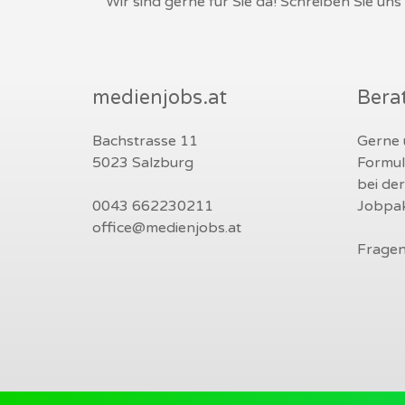
Wir sind gerne für Sie da! Schreiben Sie un
medienjobs.at
Bera
Bachstrasse 11
Gerne u
5023 Salzburg
Formul
bei de
0043 662230211
Jobpak
office@medienjobs.at
Fragen