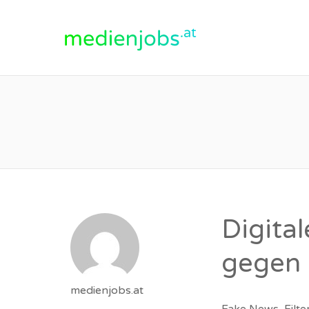
medienjobs.at
Digita
gegen 
medienjobs.at
Fake News, Filte